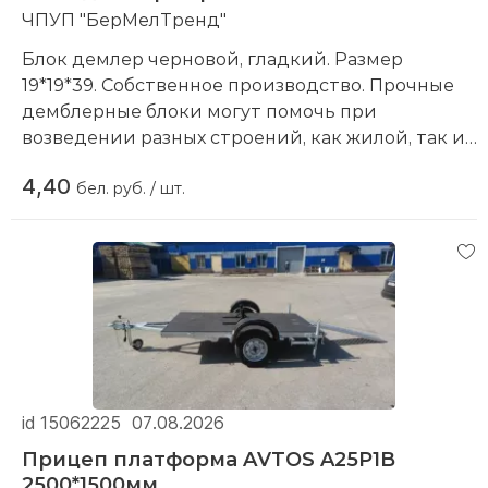
ЧПУП "БерМелТренд"
Блок демлер черновой, гладкий. Размер
19*19*39. Собственное производство. Прочные
демблерные блоки могут помочь при
возведении разных строений, как жилой, так и
промышленной сферы. Благодаря своим
4,40
свойствам это строительный материал может
бел. руб. / шт.
выдерживать серьёзные нагрузки в процессе
эксплуатации, в том числе связанные с
перепадами температуры и воздействием
влаги.
Итоговая цена на демблерные блоки
получается настолько выгодной, что
большинство строительных организаций
переходят на этот материал, пытаясь
id 15062225
07.08.2026
оптимизировать свои расходы. Мы
рекомендуем сделать то же самое и нашим
Прицеп платформа AVTOS A25P1B
потенциальным клиентам. Потому что сложно
2500*1500мм