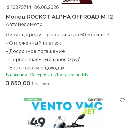
Максимальная нагрузка (кг): 150
id 16379714
06.08.2026
Максимальная скорость (км/ч): 140
Мопед ROCKOT ALPHA OFFROAD M-12
Аккумулятор: Литиевый аккумулятор 12V3A
АвтоВелоМото
Лизинг, кредит, рассрочка до 60 месяцев!
– Отложенный платеж
– Досрочное погашение
– Первоначальный взнос 0 руб
– Без справки о доходах
В наличии
Рассрочка
Доставка по РБ
– Оформление по телефону
3 650,00
бел. руб.
– Совершая покупку у нас вы получаете баллы на
следующую покупку
Новый. Гарантия. Доставка по всей Беларуси на
дом. Бесплатный тест-драйв.
Мощность 7.5 л.с
Объём 50 см³